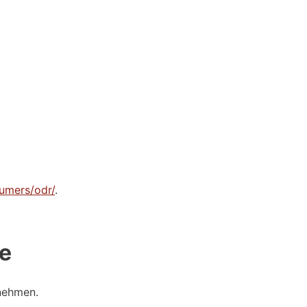
sumers/odr/
.
le
unehmen.