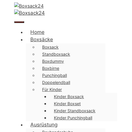
Zum
Inhalt
springen
Menü
Home
Boxsäcke
Boxsack
Standboxsack
Boxdummy
Boxbirne
Punchingball
Doppelendball
Für Kinder
Kinder Boxsack
Kinder Boxset
Kinder Standboxsack
Kinder Punchingball
Ausrüstung