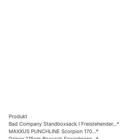
Produkt
Bad Company Standboxsack I Freistehender...*
MAXXUS PUNCHLINE Scorpion 170...*
Dripex 175cm Boxsack Erwachsene...*