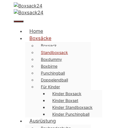
Zum
Inhalt
springen
Menü
Home
Boxsäcke
Boxsack
Standboxsack
Boxdummy
Boxbirne
Punchingball
Doppelendball
Für Kinder
Kinder Boxsack
Kinder Boxset
Kinder Standboxsack
Kinder Punchingball
Ausrüstung