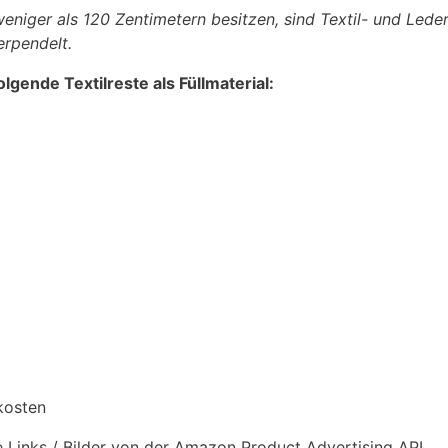
weniger als 120 Zentimetern besitzen, sind Textil- und Leder
erpendelt.
lgende Textilreste als Füllmaterial:
dkosten
te Links / Bilder von der Amazon Product Advertising API