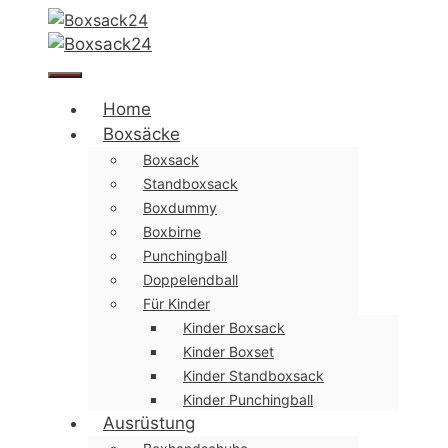
Zum
Inhalt
springen
Menü
Home
Boxsäcke
Boxsack
Standboxsack
Boxdummy
Boxbirne
Punchingball
Doppelendball
Für Kinder
Kinder Boxsack
Kinder Boxset
Kinder Standboxsack
Kinder Punchingball
Ausrüstung