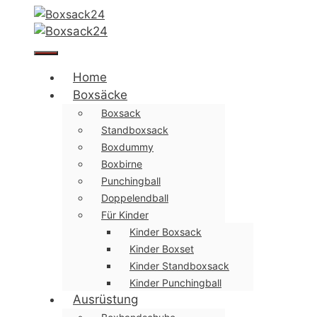
Zum
Inhalt
springen
Menü
Home
Boxsäcke
Boxsack
Standboxsack
Boxdummy
Boxbirne
Punchingball
Doppelendball
Für Kinder
Kinder Boxsack
Kinder Boxset
Kinder Standboxsack
Kinder Punchingball
Ausrüstung