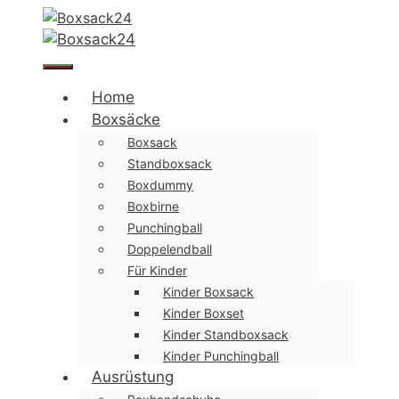
Zum
Inhalt
springen
Menü
Home
Boxsäcke
Boxsack
Standboxsack
Boxdummy
Boxbirne
Punchingball
Doppelendball
Für Kinder
Kinder Boxsack
Kinder Boxset
Kinder Standboxsack
Kinder Punchingball
Ausrüstung